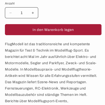
Anzahl
Anzahl
Verringere
Erhöhe
die
die
Menge
Menge
für
für
In den Warenkorb legen
FlugModell
FlugModell
–
–
Ausgabe
Ausgabe
FlugModell ist das traditionsreiche und kompetente
07+08/2020
07+08/2020
Magazin für Test & Technik im Modellflug-Sport. Es
berichtet acht Mal im Jahr ausführlich über Elektro- und
Motormodelle, Segler und Parkflyer, Zweck- und Scale-
Modelle. In Modellbaupraxis- und Modellflugtheorie-
Artikeln wird Wissen für alle Erfahrungsstufen vermittelt.
Das Magazin liefert Szene-News und Reportagen.
Fernsteuerungen, RC-Elektronik, Werkzeuge und
Modellbauzubehör sind ständige Themen im Heft.
Berichte über Modellflugsport-Events,