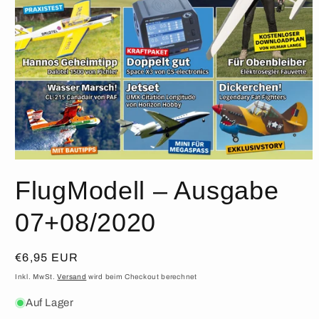
Medien
1
FlugModell – Ausgabe
in
Modal
öffnen
07+08/2020
Normaler
€6,95 EUR
Preis
Inkl. MwSt.
Versand
wird beim Checkout berechnet
Auf Lager