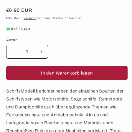
Normaler
€6,90 EUR
Preis
Inkl. MwSt.
Versand
wird beim Checkout berechnet
Auf Lager
Anzahl
Anzahl
Verringere
Erhöhe
die
die
Menge
Menge
für
für
In den Warenkorb legen
SchiffsModell
SchiffsModell
–
–
Ausgabe
Ausgabe
SchiffsModell berichtet neben den einzelnen Sparten der
12/2021
12/2021
Schiffstypen wie Motorschiffe, Segelschiffe, Rennboote
und Dampfschiffe auch über ergänzende Themen wie
Fernsteuerungs- und Antriebstechnik, Akkus und
Ladegeräte sowie Bearbeitungs- und Materialkunde.
Regelmäßige Rubriken über Neuheiten am Markt, Tipps