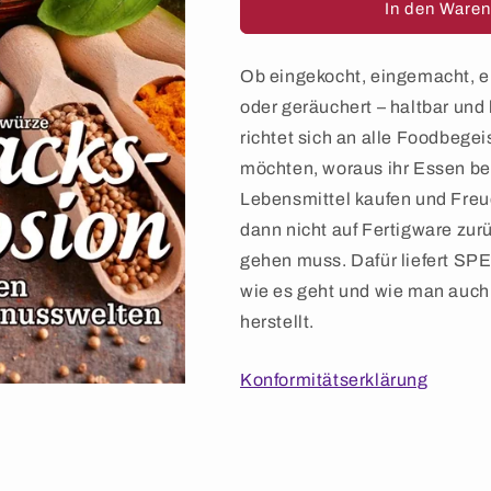
für
für
In den Waren
SPEISEKAMMER
SPEISEKAM
–
–
Ausgabe
Ausgabe
Ob eingekocht, eingemacht, ei
03/2022
03/2022
oder geräuchert – haltbar un
richtet sich an alle Foodbegei
möchten, woraus ihr Essen bes
Lebensmittel kaufen und Fre
dann nicht auf Fertigware zur
gehen muss. Dafür liefert S
wie es geht und wie man auch 
herstellt.
Konformitätserklärung