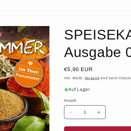
SPEISEK
Ausgabe 
Normaler
€5,90 EUR
Preis
Inkl. MwSt.
Versand
wird beim Check
Auf Lager
Anzahl
Anzahl
Verringere
Erhöhe
die
die
Menge
Menge