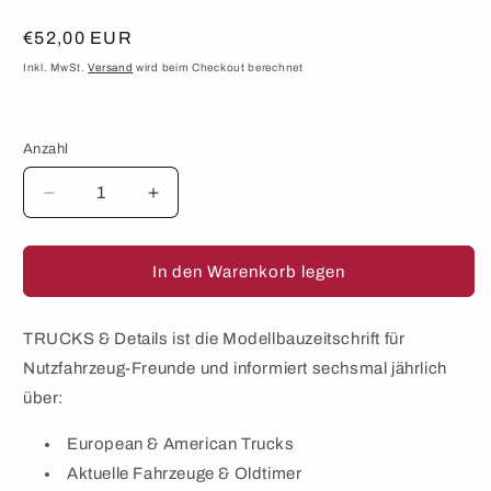
Normaler
€52,00 EUR
Preis
Inkl. MwSt.
Versand
wird beim Checkout berechnet
Anzahl
Anzahl
Verringere
Erhöhe
die
die
Menge
Menge
für
für
In den Warenkorb legen
TRUCKS
TRUCKS
&amp;
&amp;
Details
Details
TRUCKS & Details ist die Modellbauzeitschrift für
–
–
Nutzfahrzeug-Freunde und informiert sechsmal jährlich
Abonnement
Abonnement
über:
European & American Trucks
Aktuelle Fahrzeuge & Oldtimer