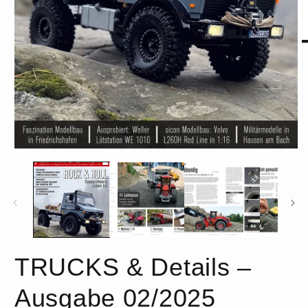
M
2
in
M
ö
Medien
1
in
Modal
öffnen
TRUCKS & Details –
Ausgabe 02/2025