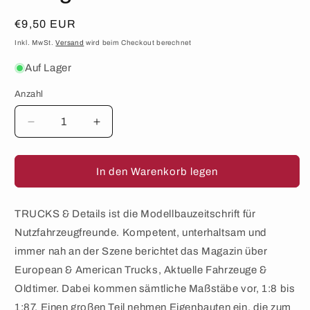
Normaler
€9,50 EUR
Preis
Inkl. MwSt.
Versand
wird beim Checkout berechnet
Auf Lager
Anzahl
Anzahl
Verringere
Erhöhe
die
die
Menge
Menge
für
für
In den Warenkorb legen
TRUCKS
TRUCKS
&amp;
&amp;
Details
Details
TRUCKS & Details ist die Modellbauzeitschrift für
–
–
Nutzfahrzeugfreunde. Kompetent, unterhaltsam und
Ausgabe
Ausgabe
immer nah an der Szene berichtet das Magazin über
02/2025
02/2025
European & American Trucks, Aktuelle Fahrzeuge &
Oldtimer. Dabei kommen sämtliche Maßstäbe vor, 1:8 bis
1:87. Einen großen Teil nehmen Eigenbauten ein, die zum